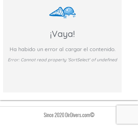
¡Vaya!
Ha habido un error al cargar el contenido.
Error:
Cannot read property 'SortSelect' of undefined
Since 2020 DirDivers.com©
Avisos
Lista
de