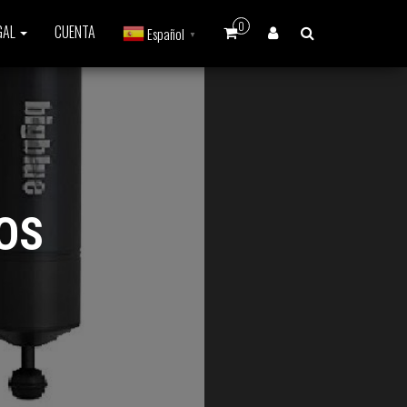
0
GAL
CUENTA
Español
▼
OS