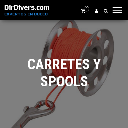
DirDivers.com
0
EXPERTOS EN BUCEO
CARRETES Y
SPOOLS