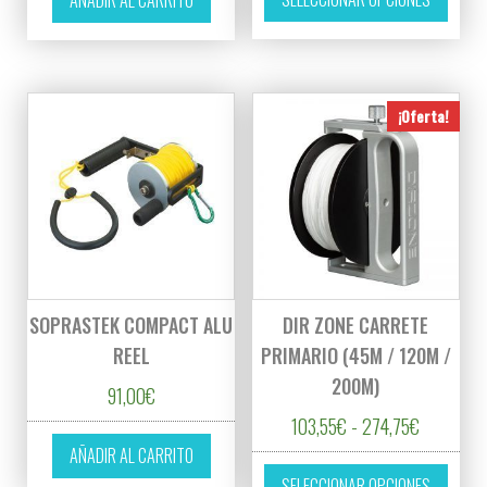
AÑADIR AL CARRITO
¡Oferta!
SOPRASTEK COMPACT ALU
DIR ZONE CARRETE
REEL
PRIMARIO (45M / 120M /
200M)
91,00
€
Rango de 
103,55
€
-
274,75
€
AÑADIR AL CARRITO
Este p
SELECCIONAR OPCIONES