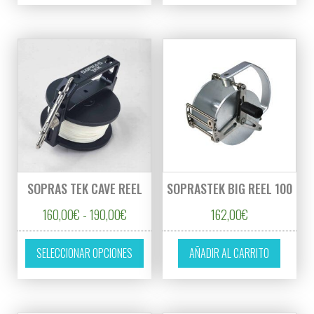
SOPRAS TEK CAVE REEL
SOPRASTEK BIG REEL 100
Rango de precios: desde 160,00€ hasta 19
160,00
€
-
190,00
€
162,00
€
Este producto tiene múltiples variantes. L
SELECCIONAR OPCIONES
AÑADIR AL CARRITO