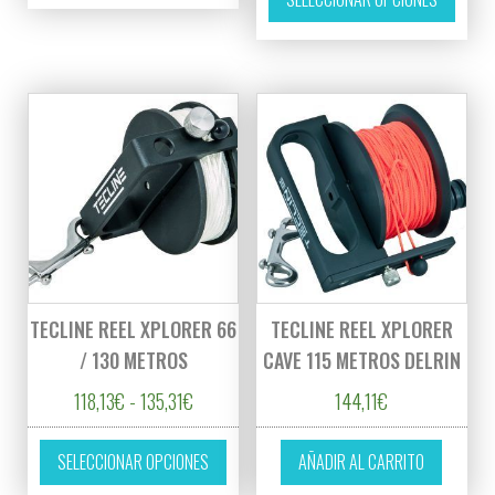
TECLINE REEL XPLORER 66
TECLINE REEL XPLORER
/ 130 METROS
CAVE 115 METROS DELRIN
Rango de precios: desde 118,13€ hasta 135,3
118,13
€
-
135,31
€
144,11
€
Este producto tiene múltiples variantes. L
SELECCIONAR OPCIONES
AÑADIR AL CARRITO