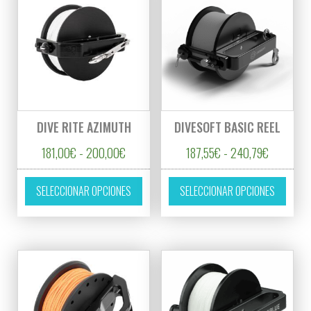
DIVE RITE AZIMUTH
DIVESOFT BASIC REEL
Rango de precios: desde 181,00€ hasta 20
Rango de 
181,00
€
-
200,00
€
187,55
€
-
240,79
€
Este producto tiene múltiples variantes. L
Este p
SELECCIONAR OPCIONES
SELECCIONAR OPCIONES