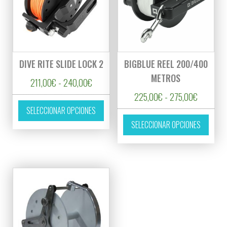
DIVE RITE SLIDE LOCK 2
BIGBLUE REEL 200/400
METROS
Rango de precios: desde 211,00€ hasta 24
211,00
€
-
240,00
€
Rango de
225,00
€
-
275,00
€
Este producto tiene múltiples variantes. L
SELECCIONAR OPCIONES
Este p
SELECCIONAR OPCIONES