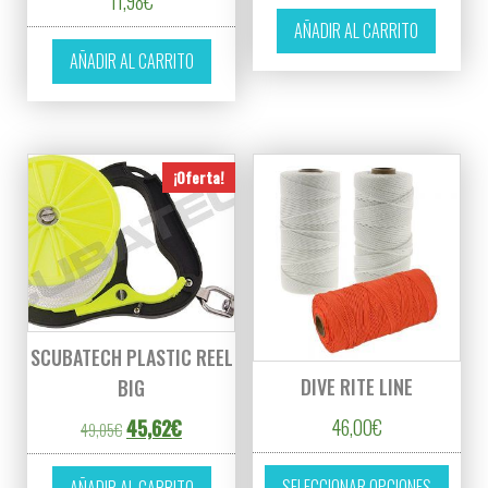
11,98
€
AÑADIR AL CARRITO
AÑADIR AL CARRITO
¡Oferta!
SCUBATECH PLASTIC REEL
DIVE RITE LINE
BIG
46,00
€
El precio original era: 49,05€.
El precio actual es: 45,62€.
45,62
€
49,05
€
Este p
SELECCIONAR OPCIONES