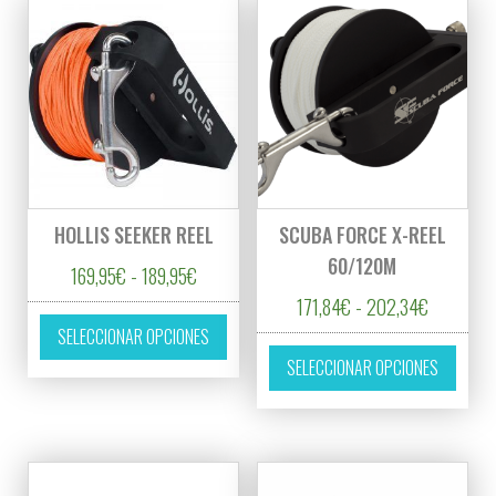
HOLLIS SEEKER REEL
SCUBA FORCE X-REEL
60/120M
Rango de precios: desde 169,95€ hasta 189
169,95
€
-
189,95
€
Rango de 
171,84
€
-
202,34
€
Este producto tiene múltiples variantes. L
SELECCIONAR OPCIONES
Este p
SELECCIONAR OPCIONES