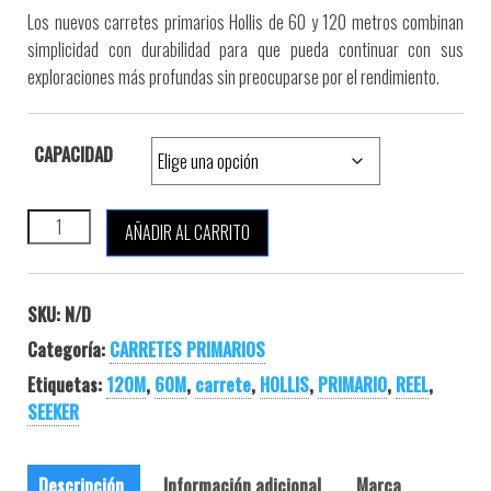
Los nuevos carretes primarios Hollis de 60 y 120 metros combinan
simplicidad con durabilidad para que pueda continuar con sus
exploraciones más profundas sin preocuparse por el rendimiento.
CAPACIDAD
HOLLIS SEEKER REEL cantidad
AÑADIR AL CARRITO
SKU:
N/D
Categoría:
CARRETES PRIMARIOS
Etiquetas:
120M
,
60M
,
carrete
,
HOLLIS
,
PRIMARIO
,
REEL
,
SEEKER
Descripción
Información adicional
Marca