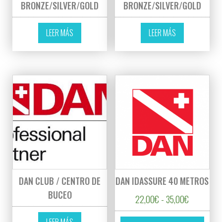
BRONZE/SILVER/GOLD
BRONZE/SILVER/GOLD
LEER MÁS
LEER MÁS
DAN CLUB / CENTRO DE
DAN IDASSURE 40 METROS
BUCEO
Rango de p
22,00
€
-
35,00
€
Este p
LEER MÁS