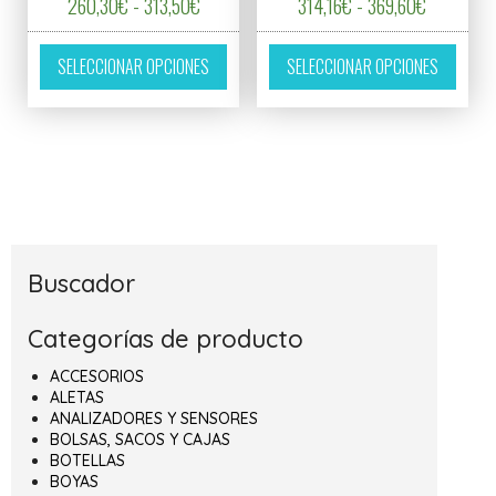
Rango de precios: desde 260,30€ hasta 31
Rango de 
260,30
€
-
313,50
€
314,16
€
-
369,60
€
Este producto tiene múltiples variantes. L
Este p
SELECCIONAR OPCIONES
SELECCIONAR OPCIONES
Buscador
Categorías de producto
ACCESORIOS
ALETAS
ANALIZADORES Y SENSORES
BOLSAS, SACOS Y CAJAS
BOTELLAS
BOYAS