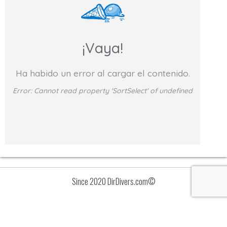
¡Vaya!
Ha habido un error al cargar el contenido.
Error:
Cannot read property 'SortSelect' of undefined
Since 2020 DirDivers.com©
Avisos
Lista
de