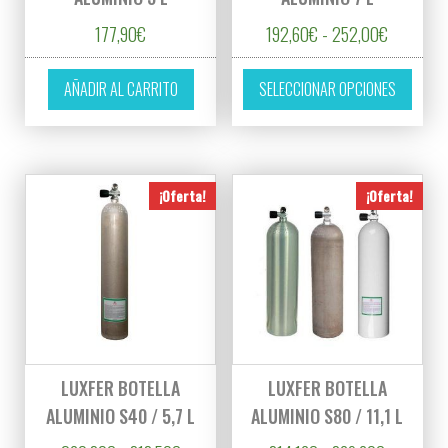
Rango de 
177,90
€
192,60
€
-
252,00
€
Este p
AÑADIR AL CARRITO
SELECCIONAR OPCIONES
¡Oferta!
¡Oferta!
LUXFER BOTELLA
LUXFER BOTELLA
ALUMINIO S40 / 5,7 L
ALUMINIO S80 / 11,1 L