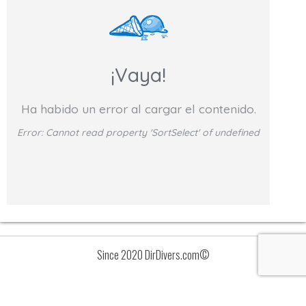
¡Vaya!
Ha habido un error al cargar el contenido.
Error:
Cannot read property 'SortSelect' of undefined
Since 2020 DirDivers.com©
Avisos
Lista
de