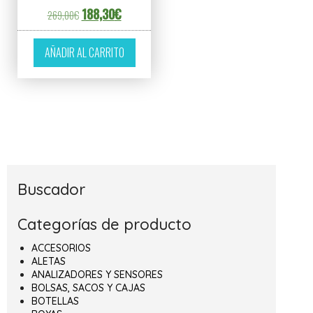
El precio original era: 269,00€.
El precio actual es: 188,30€.
188,30
€
269,00
€
AÑADIR AL CARRITO
Buscador
Categorías de producto
ACCESORIOS
ALETAS
ANALIZADORES Y SENSORES
BOLSAS, SACOS Y CAJAS
BOTELLAS