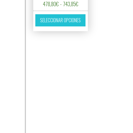
Rango de precios: desde 478
478,80
€
-
743,85
€
Este producto tiene múltipl
SELECCIONAR OPCIONES