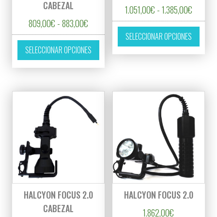
CABEZAL
Rango de
1.051,00
€
-
1.385,00
€
Rango de precios: desde 809,00€ hasta 8
809,00
€
-
883,00
€
Este p
SELECCIONAR OPCIONES
Este producto tiene múltiples variantes. L
SELECCIONAR OPCIONES
HALCYON FOCUS 2.0
HALCYON FOCUS 2.0
CABEZAL
1.862,00
€