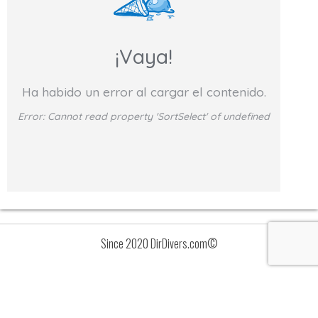
¡Vaya!
Ha habido un error al cargar el contenido.
Error:
Cannot read property 'SortSelect' of undefined
Since 2020 DirDivers.com©
Avisos
Lista
de
valoraciones