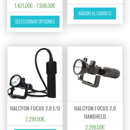
Rango de precios: desde 1.421,00€ hasta
1.421,00
€
-
1.506,00
€
AÑADIR AL CARRITO
Este producto tiene múltiples variantes. L
SELECCIONAR OPCIONES
HALCYON FOCUS 2.0 E/O
HALCYON FOCUS 2.0
HANDHELD
2.299,00
€
2.299,00
€