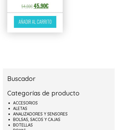
El precio original era: 54,00€.
El precio actual es: 45,90€.
45,90
€
54,00
€
AÑADIR AL CARRITO
Buscador
Categorías de producto
ACCESORIOS
ALETAS
ANALIZADORES Y SENSORES
BOLSAS, SACOS Y CAJAS
BOTELLAS