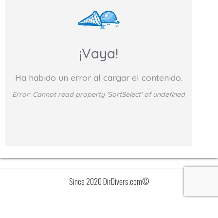
¡Vaya!
Ha habido un error al cargar el contenido.
Error:
Cannot read property 'SortSelect' of undefined
Since 2020 DirDivers.com©
Avisos
Lista
de