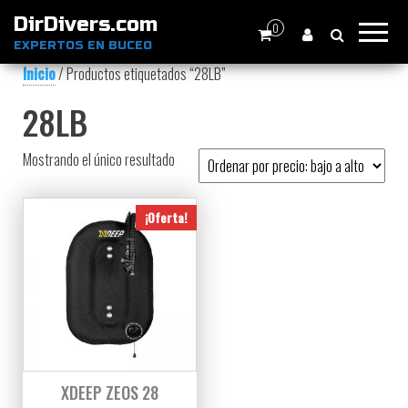
DirDivers.com
0
EXPERTOS EN BUCEO
Inicio
/ Productos etiquetados “28LB”
28LB
Mostrando el único resultado
¡Oferta!
XDEEP ZEOS 28