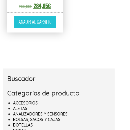
El precio original era: 299,00€.
El precio actual es: 284,05€.
284,05
€
299,00
€
AÑADIR AL CARRITO
Buscador
Categorías de producto
ACCESORIOS
ALETAS
ANALIZADORES Y SENSORES
BOLSAS, SACOS Y CAJAS
BOTELLAS