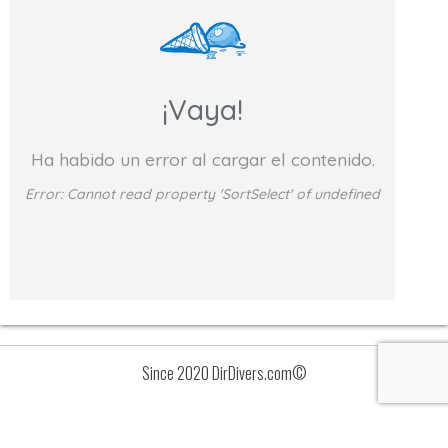
¡Vaya!
Ha habido un error al cargar el contenido.
Error:
Cannot read property 'SortSelect' of undefined
Since 2020 DirDivers.com©
Avisos
Lista
de