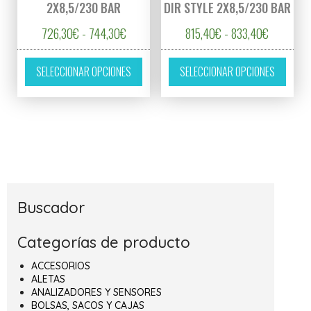
2X8,5/230 BAR
DIR STYLE 2X8,5/230 BAR
Rango de precios: desde 726,30€ hasta 74
Rango de 
726,30
€
-
744,30
€
815,40
€
-
833,40
€
Este producto tiene múltiples variantes. L
Este p
SELECCIONAR OPCIONES
SELECCIONAR OPCIONES
Buscador
Categorías de producto
ACCESORIOS
ALETAS
ANALIZADORES Y SENSORES
BOLSAS, SACOS Y CAJAS