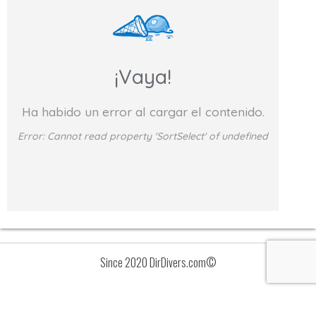
¡Vaya!
Ha habido un error al cargar el contenido.
Error:
Cannot read property 'SortSelect' of undefined
Since 2020 DirDivers.com©
Avisos
Lista
de