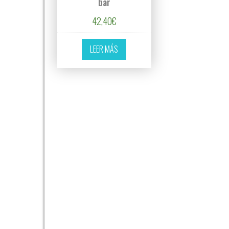
bar
42,40
€
LEER MÁS