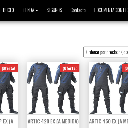
E BUCEO
TIENDA
SEGUROS
Contacto
DOCUMENTACIÓN LE
o
¡Oferta!
¡Oferta!
¡O
 EX (A
ARTIC 420 EX (A MEDIDA)
ARTIC 450 EX (A M