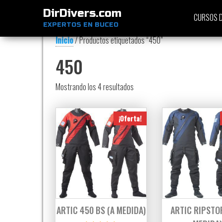
DirDivers.com
CURSOS D
EXPERTOS EN BUCEO
Inicio
/ Productos etiquetados “450”
450
Ordenado por precio: bajo a alt
Mostrando los 4 resultados
¡Oferta!
ARTIC 450 BS (A MEDIDA)
ARTIC RIPSTOP