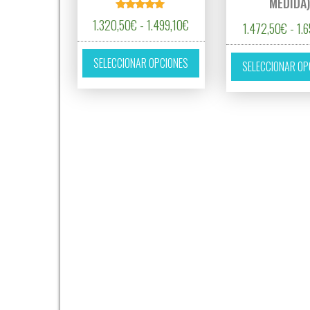
MEDIDA
Valorado
Rango de precios: desde 1.3
1.320,50
€
-
1.499,10
€
1.472,50
€
-
1.6
con
5.00
de 5
Este producto tiene múltipl
SELECCIONAR OPCIONES
SELECCIONAR OP