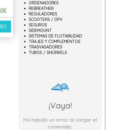
00€ hasta 1.679,70€
ORDENADORES
REBREATHER
Rango de precios: desde 1.596,00€ hasta 1.774,60€
,60
€
variantes. Las opciones se pueden elegir en la página de producto
REGULADORES
SCOOTERS / DPV
Este producto tiene múltiples variantes. Las opciones se pueden elegir 
ir en la página de producto
SEGUROS
ONES
SIDEMOUNT
SISTEMAS DE FLOTABILIDAD
TRAJES Y COMPLEMENTOS
TRASVASADORES
TUBOS / SNORKELS
¡Vaya!
Ha habido un error al cargar el
contenido.