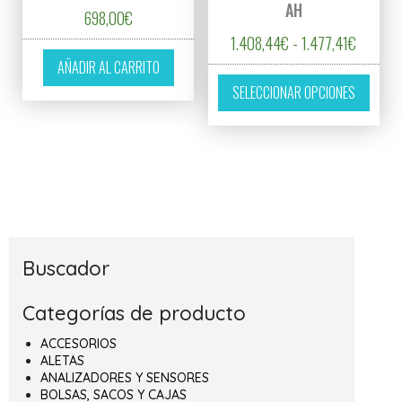
AH
698,00
€
Rango d
1.408,44
€
-
1.477,41
€
AÑADIR AL CARRITO
Este p
SELECCIONAR OPCIONES
Buscador
Categorías de producto
ACCESORIOS
ALETAS
ANALIZADORES Y SENSORES
BOLSAS, SACOS Y CAJAS