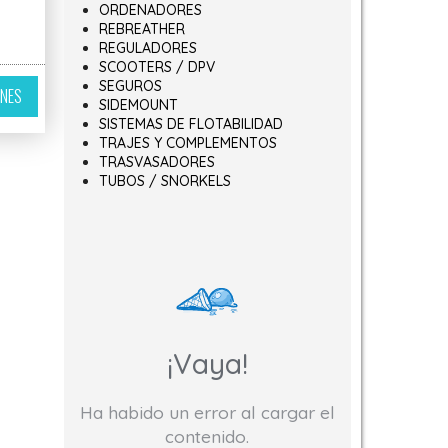
ORDENADORES
REBREATHER
ir en la página de producto
variantes. Las opciones se pueden elegir en la página de producto
REGULADORES
SCOOTERS / DPV
Este producto tiene múltiples variantes. Las opciones se pueden elegir 
SEGUROS
ONES
SIDEMOUNT
SISTEMAS DE FLOTABILIDAD
TRAJES Y COMPLEMENTOS
TRASVASADORES
TUBOS / SNORKELS
¡Vaya!
Ha habido un error al cargar el
0€ hasta 230,00€
contenido.