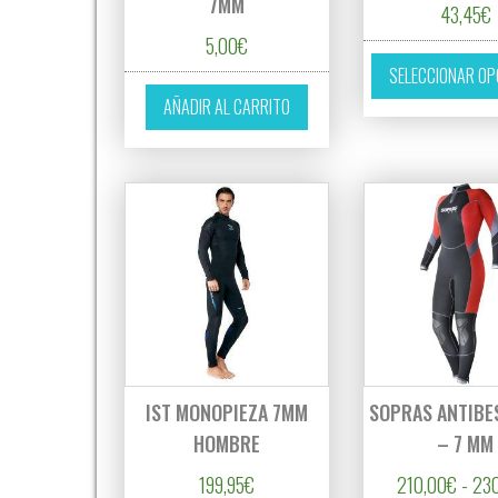
7MM
43,45
€
5,00
€
SELECCIONAR OP
AÑADIR AL CARRITO
IST MONOPIEZA 7MM
SOPRAS ANTIBES
HOMBRE
– 7 MM
199,95
€
210,00
€
-
23