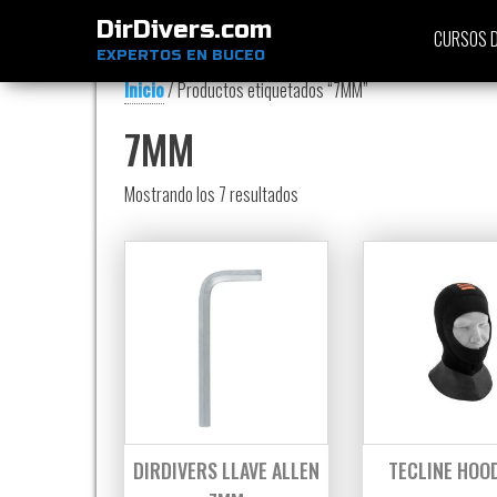
DirDivers.com
CURSOS D
EXPERTOS EN BUCEO
Inicio
/ Productos etiquetados “7MM”
7MM
Ordenado por precio: bajo a alt
Mostrando los 7 resultados
DIRDIVERS LLAVE ALLEN
TECLINE HOO