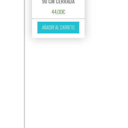
90 CM CERRADA
44,00
€
AÑADIR AL CARRITO