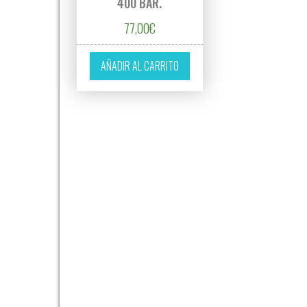
400 BAR.
77,00
€
AÑADIR AL CARRITO