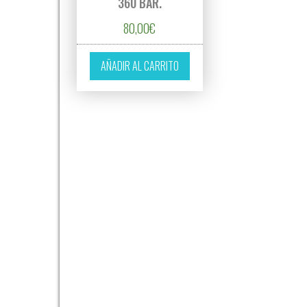
360 BAR.
80,00
€
AÑADIR AL CARRITO