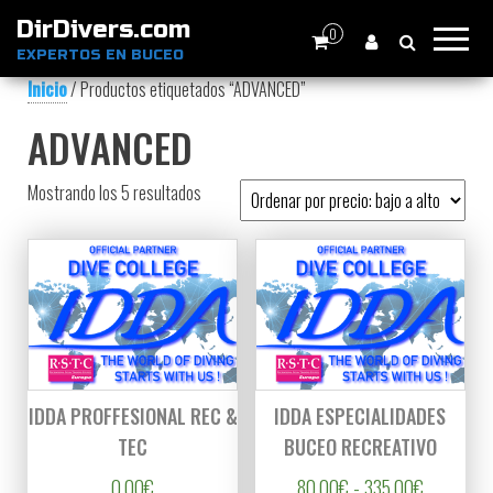
DirDivers.com
0
EXPERTOS EN BUCEO
Inicio
/ Productos etiquetados “ADVANCED”
ADVANCED
Ordenado por precio: bajo a alto
Mostrando los 5 resultados
IDDA PROFFESIONAL REC &
IDDA ESPECIALIDADES
TEC
BUCEO RECREATIVO
Rango de 
0,00
€
80,00
€
-
335,00
€