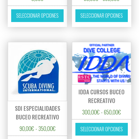
Este producto tiene múltiples variantes. L
Este p
SELECCIONAR OPCIONES
SELECCIONAR OPCIONES
IDDA CURSOS BUCEO
RECREATIVO
SDI ESPECIALIDADES
Rango de
300,00
€
-
650,00
€
BUCEO RECREATIVO
Este p
Rango de precios: desde 90,00€ hasta 350
90,00
€
-
350,00
€
SELECCIONAR OPCIONES