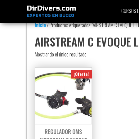
DirDivers.com
CURSOS D
EXPERTOS EN BUCEO
Inicio
/ Productos etiquetados “AIRSTREAM C EVOQUE LIT
AIRSTREAM C EVOQUE L
Mostrando el único resultado
¡Oferta!
REGULADOR OMS