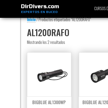
DirDivers.com
CURSOS D
EXPERTOS EN BUCEO
Inicio
/ Productos etiquetados “AL1200RAFO”
AL1200RAFO
Ordenado por precio: bajo a alt
Mostrando los 2 resultados
BIGBLUE AL1300WP
BIGBLUE AL12