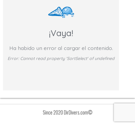
¡Vaya!
Ha habido un error al cargar el contenido.
Error:
Cannot read property 'SortSelect' of undefined
Since 2020 DirDivers.com©
Avisos
Lista
de