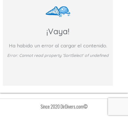
¡Vaya!
Ha habido un error al cargar el contenido.
Error:
Cannot read property 'SortSelect' of undefined
Since 2020 DirDivers.com©
Avisos
Lista
de