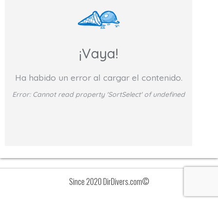
¡Vaya!
Ha habido un error al cargar el contenido.
Error:
Cannot read property 'SortSelect' of undefined
Since 2020 DirDivers.com©
Avisos
Lista
de