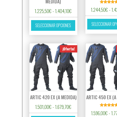
MEDIDA)
Valorado
1.244,50
€
-
1.4
Rango de precios: desde 1.
1.225,50
€
-
1.404,10
€
con
5.00
de 5
Este producto tiene múltipl
SELECCIONAR OP
SELECCIONAR OPCIONES
¡Oferta!
ARTIC 420 EX (A MEDIDA)
ARTIC 450 EX (A
Rango de precios: desde 1.5
1.501,00
€
-
1.679,70
€
Valorado
1.596,00
€
-
1.7
con
Este producto tiene múltipl
5.00