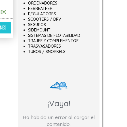
ORDENADORES
REBREATHER
,50€ hasta 1.499,10€
Rango de precios: desde 1.472,50€ hasta 1.651,10€
,10
€
REGULADORES
SCOOTERS / DPV
ir en la página de producto
variantes. Las opciones se pueden elegir en la página de producto
Este producto tiene múltiples variantes. Las opciones se pueden elegir 
SEGUROS
ONES
SIDEMOUNT
SISTEMAS DE FLOTABILIDAD
TRAJES Y COMPLEMENTOS
TRASVASADORES
TUBOS / SNORKELS
¡Vaya!
Ha habido un error al cargar el
50€ hasta 1.860,10€
contenido.