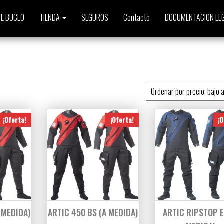
E BUCEO
TIENDA
SEGUROS
Contacto
DOCUMENTACIÓN LE
o
¡Oferta!
¡Oferta!
¡O
 MEDIDA)
ARTIC 450 BS (A MEDIDA)
ARTIC RIPSTOP E