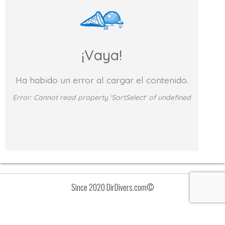
¡Vaya!
Ha habido un error al cargar el contenido.
Error:
Cannot read property 'SortSelect' of undefined
Since 2020 DirDivers.com©
Avisos
Lista
de