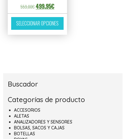
El precio original era: 559,00€.
El precio actual es: 499,95€.
499,95
€
559,00
€
Este producto tiene múltiples variantes. L
SELECCIONAR OPCIONES
Buscador
Categorías de producto
ACCESORIOS
ALETAS
ANALIZADORES Y SENSORES
BOLSAS, SACOS Y CAJAS
BOTELLAS