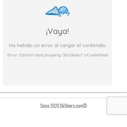
¡Vaya!
Ha habido un error al cargar el contenido.
Error:
Cannot read property 'SortSelect' of undefined
Since 2020 DirDivers.com©
Avisos
Lista
de