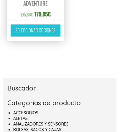
ADVENTURE
El precio original era: 195,86€.
El precio actual es: 179,95€.
179,95
€
195,86
€
Este producto tiene múltiples variantes. L
SELECCIONAR OPCIONES
Buscador
Categorías de producto
ACCESORIOS
ALETAS
ANALIZADORES Y SENSORES
BOLSAS, SACOS Y CAJAS