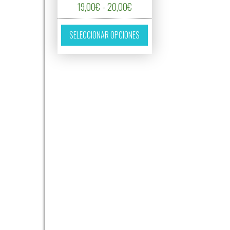
Rango de precios: desde 19,00
19,00
€
-
20,00
€
Este producto tiene múltipl
SELECCIONAR OPCIONES