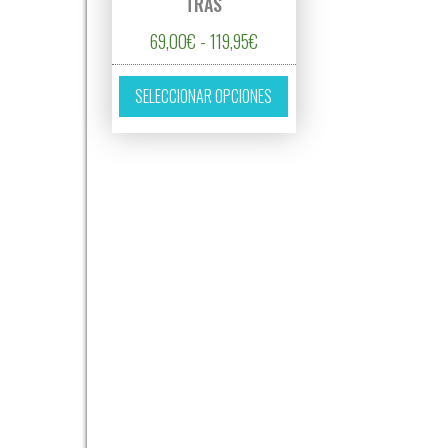
TRAS
Rango de precios: desde 69,00
69,00
€
-
119,95
€
Este producto tiene múltipl
SELECCIONAR OPCIONES