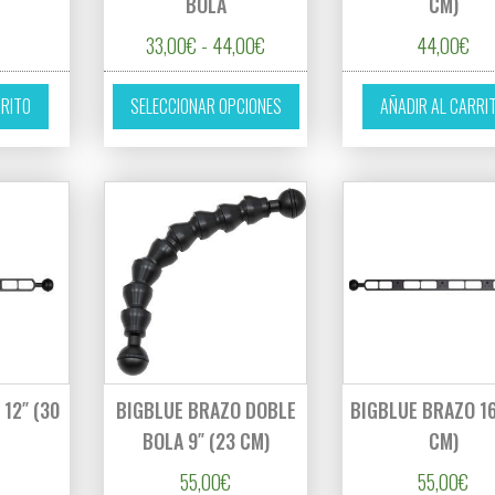
BOLA
CM)
0€ hasta 46,20€
Rango de precios: desde 33,00€ 
33,00
€
-
44,00
€
44,00
€
es variantes. Las opciones se pueden elegir en la página de producto
Este producto tiene múltiples 
RRITO
SELECCIONAR OPCIONES
AÑADIR AL CARRI
12″ (30
BIGBLUE BRAZO DOBLE
BIGBLUE BRAZO 16
BOLA 9″ (23 CM)
CM)
55,00
€
55,00
€