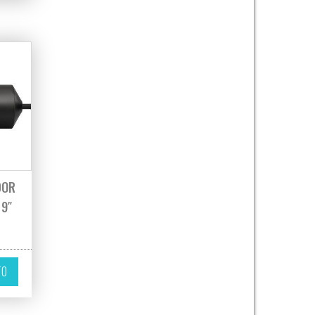
DOR
 9″
TO