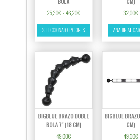
BOLA
CM)
Rango de precios: desde 25,3
25,30
€
-
46,20
€
32,00
€
Este producto tiene múltipl
SELECCIONAR OPCIONES
AÑADIR AL CA
BIGBLUE BRAZO DOBLE
BIGBLUE BRAZO 
BOLA 7″ (18 CM)
CM)
49,00
€
49,00
€