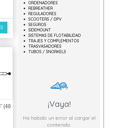
ORDENADORES
REBREATHER
hasta 44,00€
REGULADORES
SCOOTERS / DPV
variantes. Las opciones se pueden elegir en la página de producto
SEGUROS
TO
SIDEMOUNT
SISTEMAS DE FLOTABILIDAD
TRAJES Y COMPLEMENTOS
TRASVASADORES
TUBOS / SNORKELS
¡Vaya!
″ (40
Ha habido un error al cargar el
contenido.