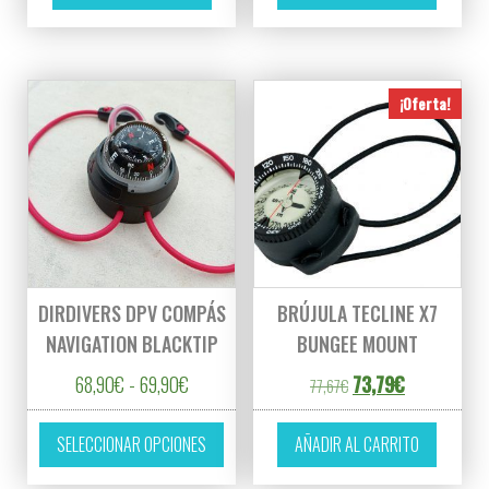
¡Oferta!
DIRDIVERS DPV COMPÁS
BRÚJULA TECLINE X7
NAVIGATION BLACKTIP
BUNGEE MOUNT
Rango de precios: desde 68,90€ hasta 69,90
El precio original era
El precio act
68,90
€
-
69,90
€
73,79
€
77,67
€
Este producto tiene múltiples variantes. L
SELECCIONAR OPCIONES
AÑADIR AL CARRITO