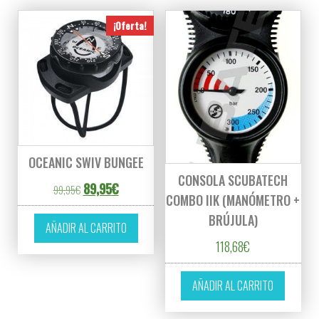
¡Oferta!
OCEANIC SWIV BUNGEE
CONSOLA SCUBATECH
El precio original era: 99,95€.
El precio actual es: 89,95€.
89,95
€
99,95
€
COMBO IIK (MANÓMETRO +
BRÚJULA)
AÑADIR AL CARRITO
118,68
€
AÑADIR AL CARRITO