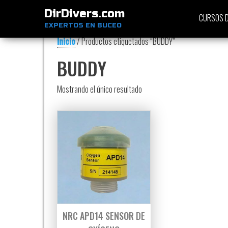
DirDivers.com
CURSOS D
EXPERTOS EN BUCEO
Inicio
/ Productos etiquetados “BUDDY”
BUDDY
Mostrando el único resultado
NRC APD14 SENSOR DE