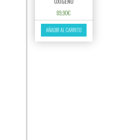
OXÍGENO
89,90
€
AÑADIR AL CARRITO