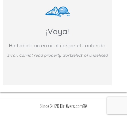
¡Vaya!
Ha habido un error al cargar el contenido.
Error:
Cannot read property 'SortSelect' of undefined
Since 2020 DirDivers.com©
Avisos
Lista
de