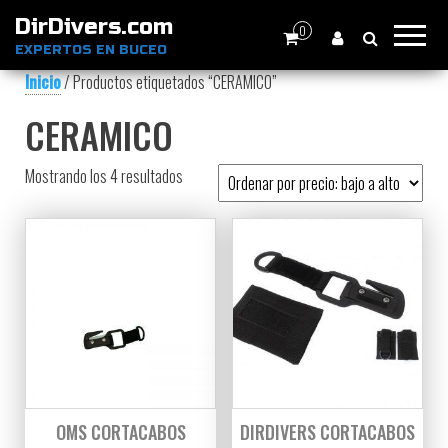
DirDivers.com
0
EXPERTOS EN BUCEO
Inicio
/ Productos etiquetados “CERAMICO”
CERAMICO
Ordenado por precio: bajo a alto
Mostrando los 4 resultados
OMS CORTACABOS
DIRDIVERS CORTACABOS