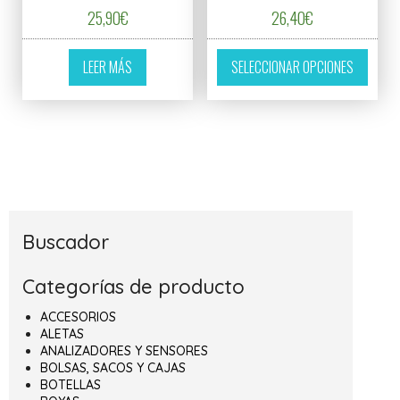
25,90
€
26,40
€
Este p
LEER MÁS
SELECCIONAR OPCIONES
Buscador
Categorías de producto
ACCESORIOS
ALETAS
ANALIZADORES Y SENSORES
BOLSAS, SACOS Y CAJAS
BOTELLAS