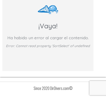
¡Vaya!
Ha habido un error al cargar el contenido.
Error:
Cannot read property 'SortSelect' of undefined
Since 2020 DirDivers.com©
Avisos
Lista
de