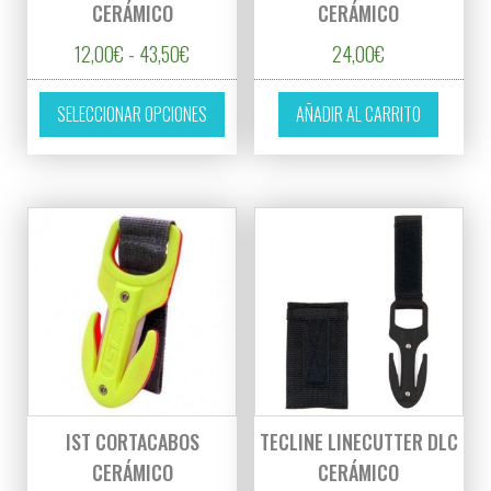
CERÁMICO
CERÁMICO
Rango de precios: desde 12,00€ hasta 43,5
12,00
€
-
43,50
€
24,00
€
Este producto tiene múltiples variantes. L
SELECCIONAR OPCIONES
AÑADIR AL CARRITO
IST CORTACABOS
TECLINE LINECUTTER DLC
CERÁMICO
CERÁMICO