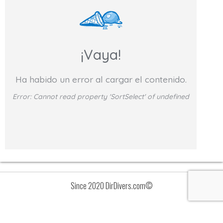
¡Vaya!
Ha habido un error al cargar el contenido.
Error:
Cannot read property 'SortSelect' of undefined
Since 2020 DirDivers.com©
Avisos
Lista
de