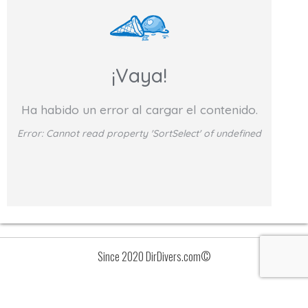
¡Vaya!
Ha habido un error al cargar el contenido.
Error:
Cannot read property 'SortSelect' of undefined
Since 2020 DirDivers.com©
Avisos
Lista
de