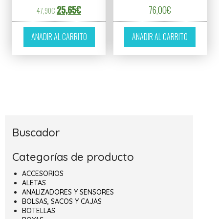
El precio original era: 47,90€.
El precio actual es: 25,65€.
25,65
€
76,00
€
47,90
€
AÑADIR AL CARRITO
AÑADIR AL CARRITO
Buscador
Categorías de producto
ACCESORIOS
ALETAS
ANALIZADORES Y SENSORES
BOLSAS, SACOS Y CAJAS
BOTELLAS