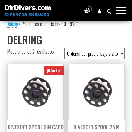
DirDivers.com
0
EXPERTOS EN BUCEO
Inicio
/ Productos etiquetados “DELRING”
DELRING
Ordenado por precio: bajo a alto
Mostrando los 2 resultados
¡Oferta!
DIVESOFT SPOOL SIN CABO
DIVESOFT SPOOL 25 M