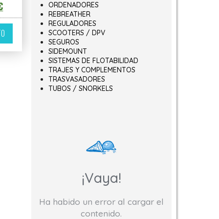
o original era: 269,00€.
El precio actual es: 188,30€.
€
ORDENADORES
REBREATHER
REGULADORES
TO
SCOOTERS / DPV
SEGUROS
SIDEMOUNT
SISTEMAS DE FLOTABILIDAD
TRAJES Y COMPLEMENTOS
TRASVASADORES
TUBOS / SNORKELS
¡Vaya!
Ha habido un error al cargar el
contenido.