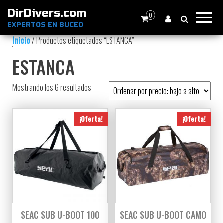
DirDivers.com
0
EXPERTOS EN BUCEO
Inicio
/ Productos etiquetados “ESTANCA”
ESTANCA
Ordenado por precio: bajo a alto
Mostrando los 6 resultados
¡Oferta!
¡Oferta!
SEAC SUB U-BOOT 100
SEAC SUB U-BOOT CAMO