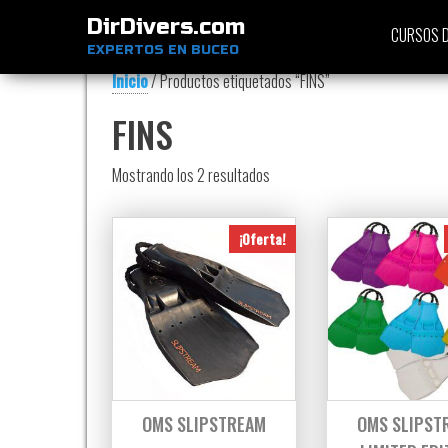
DirDivers.com
CURSOS D
EXPERTOS EN BUCEO
Inicio
/ Productos etiquetados “FINS”
FINS
Ordenado por precio: bajo a alt
Mostrando los 2 resultados
¡Oferta!
OMS SLIPSTREAM
OMS SLIPST