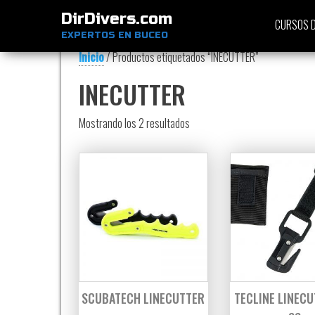
DirDivers.com
CURSOS D
EXPERTOS EN BUCEO
Inicio
/ Productos etiquetados “INECUTTER”
INECUTTER
Ordenado por precio: bajo a alt
Mostrando los 2 resultados
SCUBATECH LINECUTTER
TECLINE LINECU