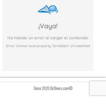
¡Vaya!
Ha habido un error al cargar el contenido.
Error:
Cannot read property 'SortSelect' of undefined
Since 2020 DirDivers.com©
Avisos
Lista
de