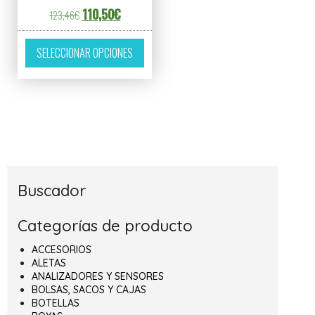
El precio original era: 123,46€.
El precio actual es: 110,50€.
110,50
€
123,46
€
Este producto tiene múltiples variantes. L
SELECCIONAR OPCIONES
Buscador
Categorías de producto
ACCESORIOS
ALETAS
ANALIZADORES Y SENSORES
BOLSAS, SACOS Y CAJAS
BOTELLAS