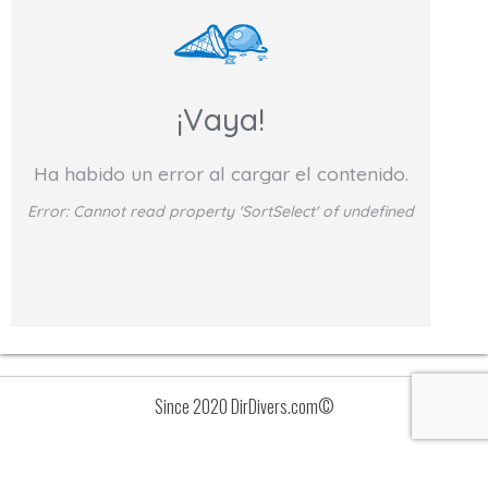
¡Vaya!
Ha habido un error al cargar el contenido.
Error:
Cannot read property 'SortSelect' of undefined
Since 2020 DirDivers.com©
Avisos
Lista
de