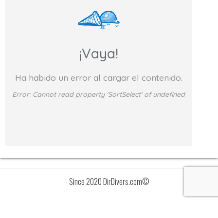
¡Vaya!
Ha habido un error al cargar el contenido.
Error:
Cannot read property 'SortSelect' of undefined
Since 2020 DirDivers.com©
Avisos
Lista
de