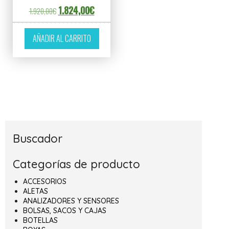
El precio original era: 1.920,00€.
El precio actual es: 1.824,00€.
1.824,00
€
1.920,00
€
AÑADIR AL CARRITO
Buscador
Categorías de producto
ACCESORIOS
ALETAS
ANALIZADORES Y SENSORES
BOLSAS, SACOS Y CAJAS
BOTELLAS