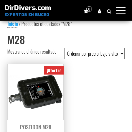
DirDivers.com
0
EXPERTOS EN BUCEO
Inicio
/ Productos etiquetados “M28”
M28
Mostrando el único resultado
¡Oferta!
POSEIDON M28