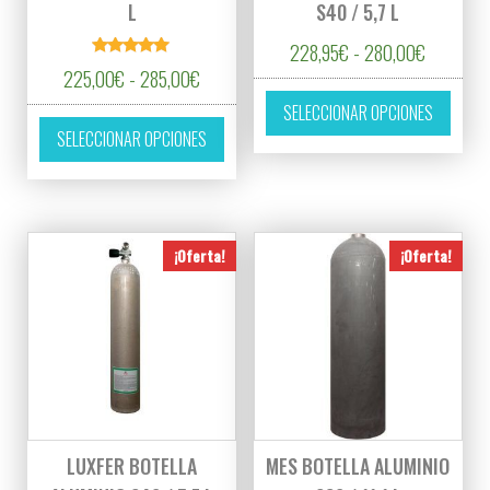
L
S40 / 5,7 L
Rango de
228,95
€
-
280,00
€
Valorado
Rango de precios: desde 225,00€ hasta 2
225,00
€
-
285,00
€
con
Este p
5.00
SELECCIONAR OPCIONES
de 5
Este producto tiene múltiples variantes. L
SELECCIONAR OPCIONES
¡Oferta!
¡Oferta!
LUXFER BOTELLA
MES BOTELLA ALUMINIO