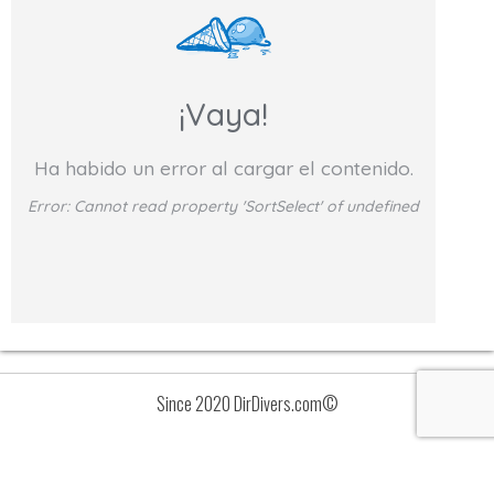
¡Vaya!
Ha habido un error al cargar el contenido.
Error:
Cannot read property 'SortSelect' of undefined
Since 2020 DirDivers.com©
Avisos
Lista
de