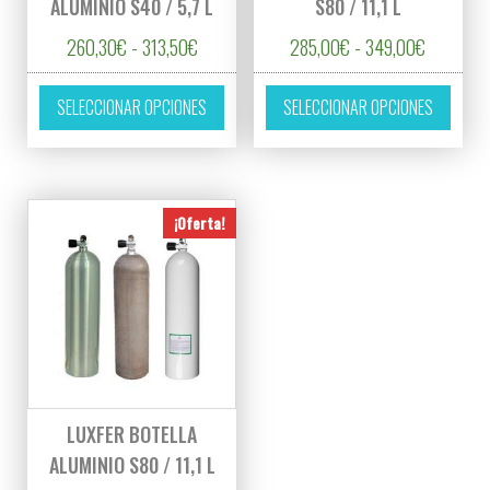
ALUMINIO S40 / 5,7 L
S80 / 11,1 L
Rango de precios: desde 260,30€ hasta 31
Rango de
260,30
€
-
313,50
€
285,00
€
-
349,00
€
Este producto tiene múltiples variantes. L
Este p
SELECCIONAR OPCIONES
SELECCIONAR OPCIONES
¡Oferta!
LUXFER BOTELLA
ALUMINIO S80 / 11,1 L