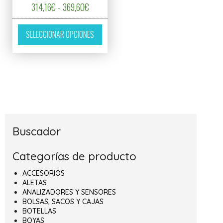
Rango de precios: desde 314,16€ hasta 369
314,16
€
-
369,60
€
Este producto tiene múltiples variantes. L
SELECCIONAR OPCIONES
Buscador
Categorías de producto
ACCESORIOS
ALETAS
ANALIZADORES Y SENSORES
BOLSAS, SACOS Y CAJAS
BOTELLAS
BOYAS