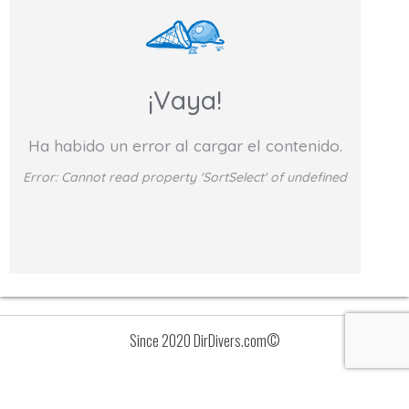
¡Vaya!
Ha habido un error al cargar el contenido.
Error:
Cannot read property 'SortSelect' of undefined
Since 2020 DirDivers.com©
Avisos
Lista
de