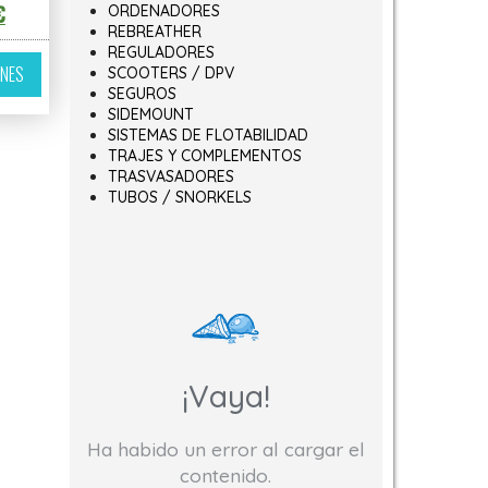
 original era: 106,06€.
El precio actual es: 100,76€.
€
ORDENADORES
REBREATHER
Este producto tiene múltiples variantes. Las opciones se pueden elegir 
REGULADORES
ONES
SCOOTERS / DPV
ir en la página de producto
variantes. Las opciones se pueden elegir en la página de producto
SEGUROS
SIDEMOUNT
SISTEMAS DE FLOTABILIDAD
TRAJES Y COMPLEMENTOS
TRASVASADORES
TUBOS / SNORKELS
¡Vaya!
Ha habido un error al cargar el
contenido.