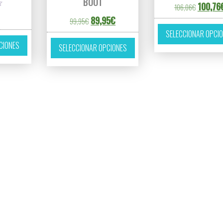
BOOT
El precio
100,76
106,06
€
El precio original era: 99,95€.
El precio actual es: 89,95€.
89,95
€
99,95
€
es variantes. Las opciones se pueden elegir en la página de producto
SELECCIONAR OPCI
Este producto tiene múltiples variantes. Las opciones se pueden eleg
Este producto tiene múltiples 
CIONES
SELECCIONAR OPCIONES